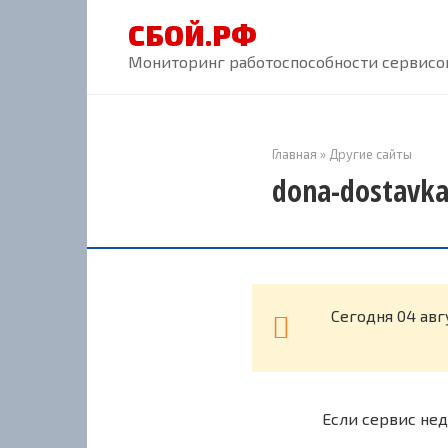
Перейти
СБОЙ.РФ
к
контенту
Мониторинг работоспособности сервисов
Главная
»
Другие сайты
dona-dostavka
Cегодня 04 авг
Если сервис нед