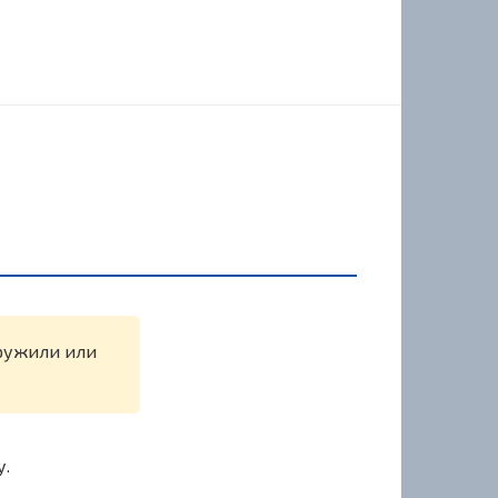
аружили или
у.