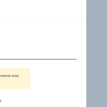
ружили или
у.