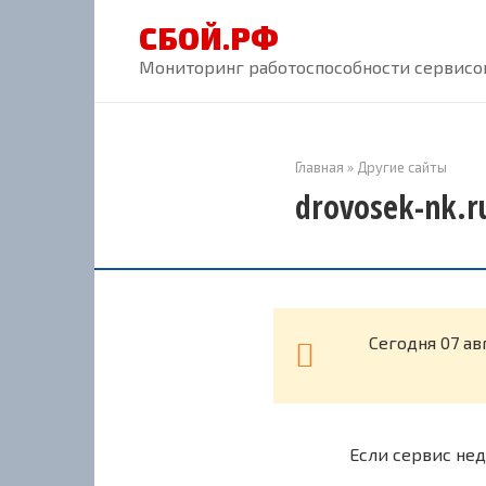
Перейти
СБОЙ.РФ
к
контенту
Мониторинг работоспособности сервисов
Главная
»
Другие сайты
drovosek-nk.r
Cегодня 07 ав
Если сервис нед