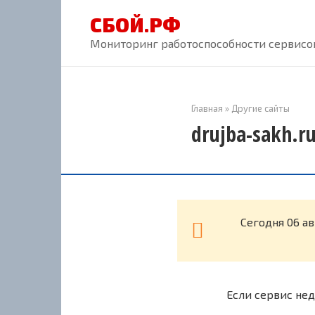
Перейти
СБОЙ.РФ
к
контенту
Мониторинг работоспособности сервисов
Главная
»
Другие сайты
drujba-sakh.r
Cегодня 06 ав
Если сервис нед