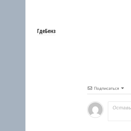
ГдеБенз
Подписаться