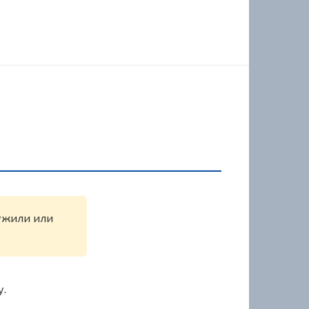
ружили или
у.