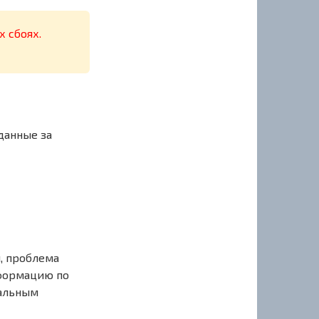
х сбоях.
данные за
, проблема
нформацию по
иальным