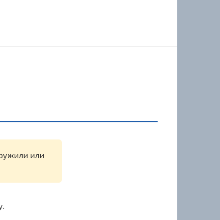
аружили или
у.