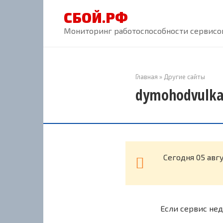
Перейти
СБОЙ.РФ
к
контенту
Мониторинг работоспособности сервисов
Главная
»
Другие сайты
dymohodvulka
Cегодня 05 авг
Если сервис нед