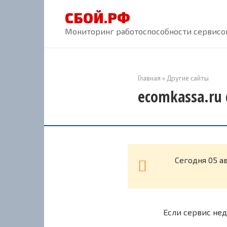
Перейти
СБОЙ.РФ
к
контенту
Мониторинг работоспособности сервисов
Главная
»
Другие сайты
ecomkassa.ru 
Cегодня 05 а
Если сервис нед