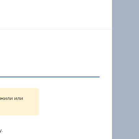
ужили или
у.