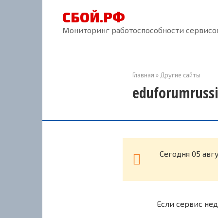
Перейти
СБОЙ.РФ
к
контенту
Мониторинг работоспособности сервисов
Главная
»
Другие сайты
eduforumrussi
Cегодня 05 авг
Если сервис нед