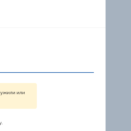
аружили или
у.