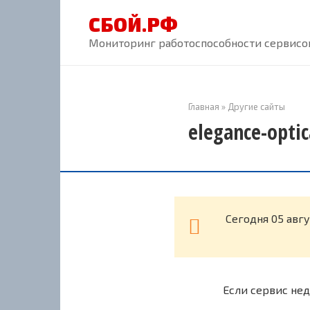
Перейти
СБОЙ.РФ
к
контенту
Мониторинг работоспособности сервисов
Главная
»
Другие сайты
elegance-opti
Cегодня 05 авгу
Если сервис нед