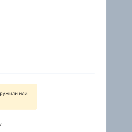
наружили или
у.