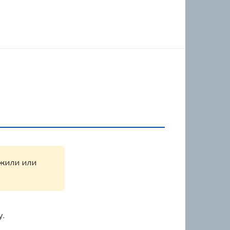
ужили или
у.