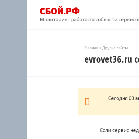
Перейти
СБОЙ.РФ
к
контенту
Мониторинг работоспособности сервисов
Главная
»
Другие сайты
evrovet36.ru 
Cегодня 03 а
Если сервис нед