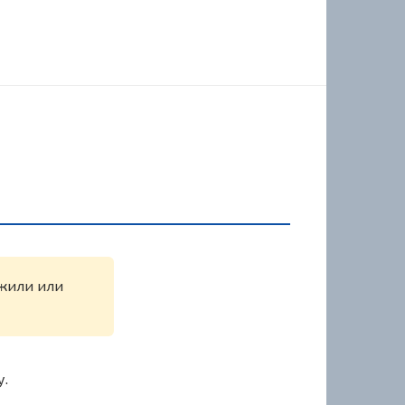
ужили или
у.