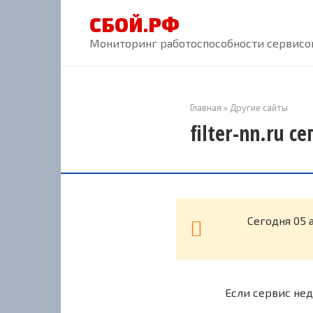
Перейти
СБОЙ.РФ
к
контенту
Мониторинг работоспособности сервисов
Главная
»
Другие сайты
filter-nn.ru с
Cегодня 05 
Если сервис нед