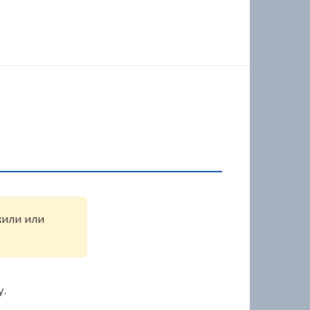
ужили или
у.