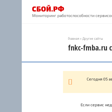
Перейти
СБОЙ.РФ
к
контенту
Мониторинг работоспособности сервисов
Главная
»
Другие сайты
fnkc-fmba.ru 
Cегодня 05 а
Если сервис нед