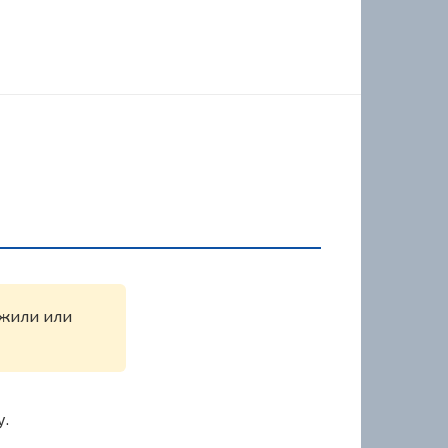
ужили или
у.