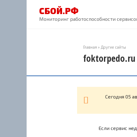
Перейти
СБОЙ.РФ
к
контенту
Мониторинг работоспособности сервисов
Главная
»
Другие сайты
foktorpedo.ru
Cегодня 05 а
Если сервис нед