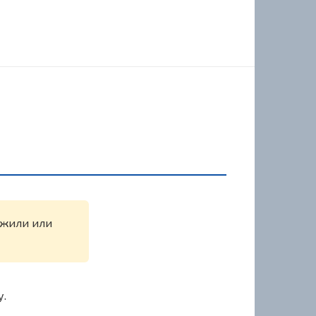
ружили или
у.