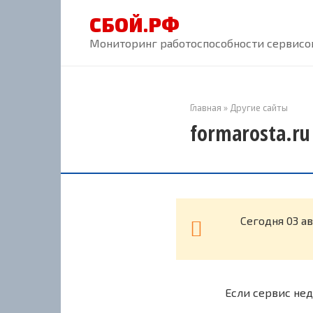
Перейти
СБОЙ.РФ
к
контенту
Мониторинг работоспособности сервисов
Главная
»
Другие сайты
formarosta.ru
Cегодня 03 а
Если сервис нед