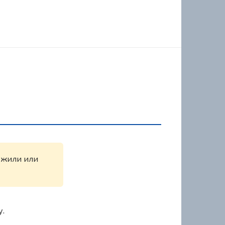
ружили или
у.