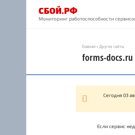
Перейти
СБОЙ.РФ
к
контенту
Мониторинг работоспособности сервисов
Главная
»
Другие сайты
forms-docs.ru
Cегодня 03 а
Если сервис нед