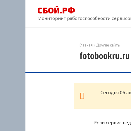
Перейти
СБОЙ.РФ
к
контенту
Мониторинг работоспособности сервисов
Главная
»
Другие сайты
fotobookru.ru
Cегодня 06 а
Если сервис нед