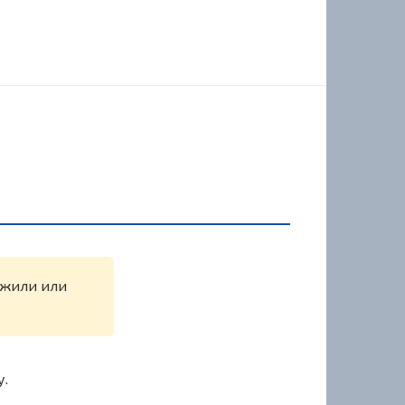
ружили или
у.