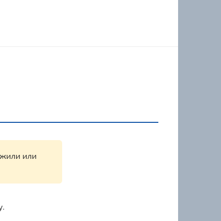
ружили или
у.