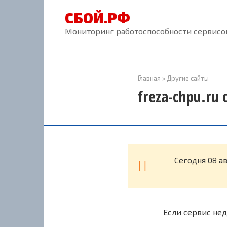
Перейти
СБОЙ.РФ
к
контенту
Мониторинг работоспособности сервисов
Главная
»
Другие сайты
freza-chpu.ru
Cегодня 08 а
Если сервис нед