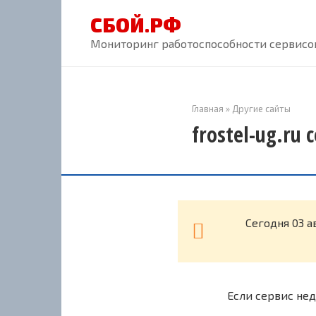
Перейти
СБОЙ.РФ
к
контенту
Мониторинг работоспособности сервисов
Главная
»
Другие сайты
frostel-ug.ru
Cегодня 03 а
Если сервис нед