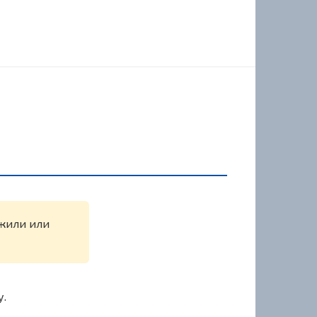
ужили или
у.