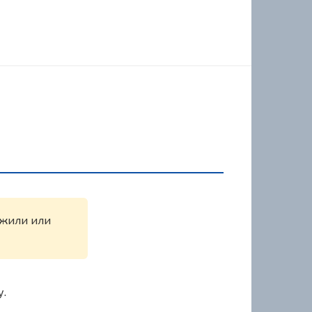
ужили или
у.