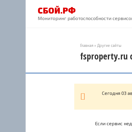
Перейти
СБОЙ.РФ
к
контенту
Мониторинг работоспособности сервисов
Главная
»
Другие сайты
fsproperty.ru
Cегодня 03 а
Если сервис нед