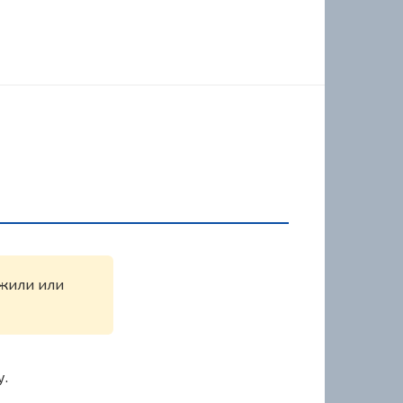
ужили или
у.