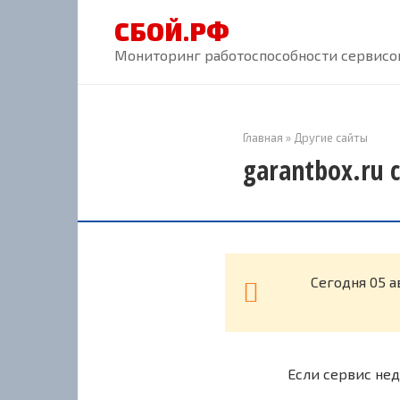
Перейти
СБОЙ.РФ
к
контенту
Мониторинг работоспособности сервисов
Главная
»
Другие сайты
garantbox.ru 
Cегодня 05 а
Если сервис нед