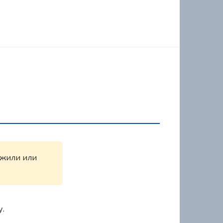
ружили или
у.