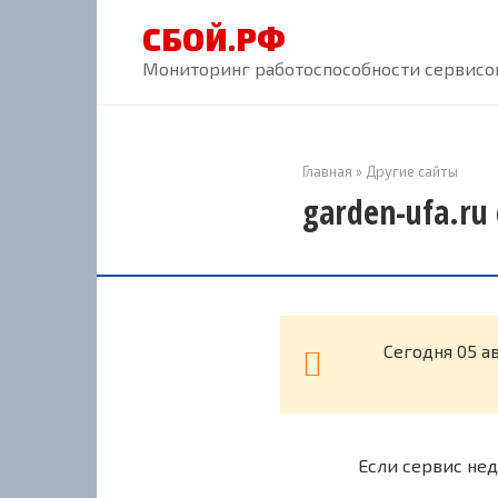
Перейти
СБОЙ.РФ
к
контенту
Мониторинг работоспособности сервисов
Главная
»
Другие сайты
garden-ufa.ru
Cегодня 05 а
Если сервис нед