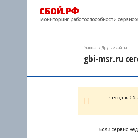
Перейти
СБОЙ.РФ
к
контенту
Мониторинг работоспособности сервисов
Главная
»
Другие сайты
gbi-msr.ru се
Cегодня 04 
Если сервис нед