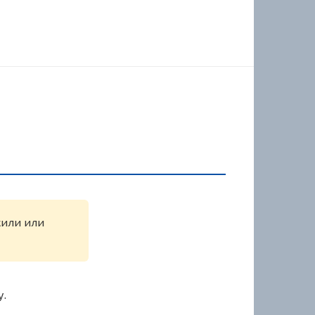
жили или
у.