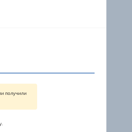
или получили
у.