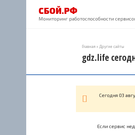
Перейти
СБОЙ.РФ
к
контенту
Мониторинг работоспособности сервисов
Главная
»
Другие сайты
gdz.life сего
Cегодня 03 авг
Если сервис нед