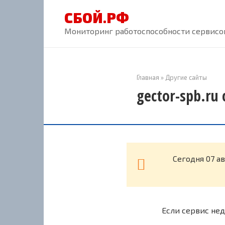
Перейти
СБОЙ.РФ
к
контенту
Мониторинг работоспособности сервисов
Главная
»
Другие сайты
gector-spb.ru
Cегодня 07 а
Если сервис нед