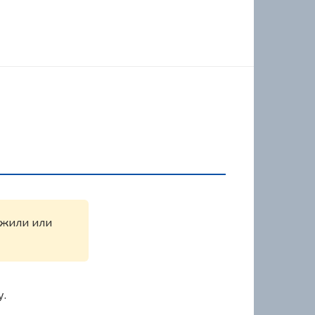
ружили или
у.