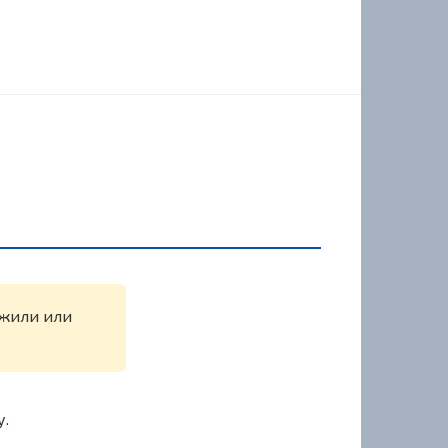
ужили или
у.