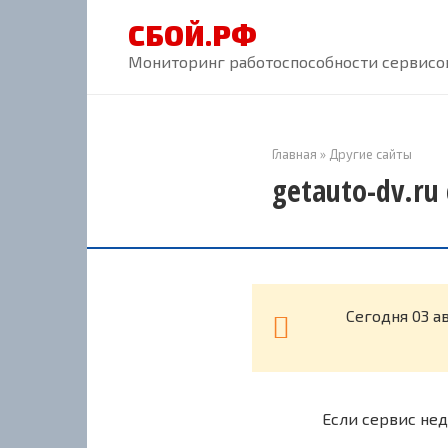
Перейти
СБОЙ.РФ
к
контенту
Мониторинг работоспособности сервисов
Главная
»
Другие сайты
getauto-dv.ru
Cегодня 03 а
Если сервис нед