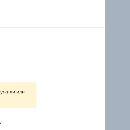
аружили или
у.