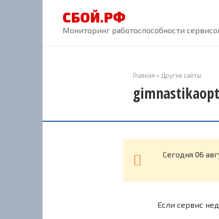
Перейти
СБОЙ.РФ
к
контенту
Мониторинг работоспособности сервисов
Главная
»
Другие сайты
gimnastikaopt
Cегодня 06 авг
Если сервис нед