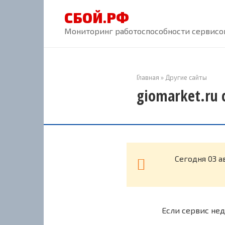
Перейти
СБОЙ.РФ
к
контенту
Мониторинг работоспособности сервисов
Главная
»
Другие сайты
giomarket.ru 
Cегодня 03 а
Если сервис нед