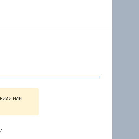
ужили или
у.