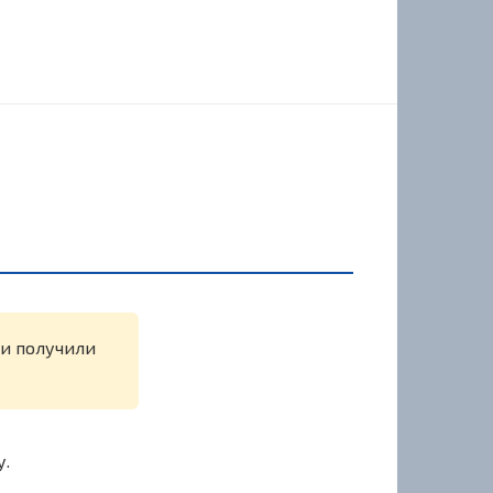
ли получили
у.