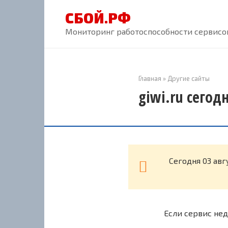
Перейти
СБОЙ.РФ
к
контенту
Мониторинг работоспособности сервисов
Главная
»
Другие сайты
giwi.ru сегод
Cегодня 03 авг
Если сервис нед