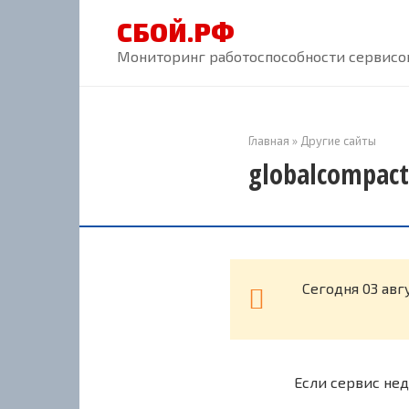
Перейти
СБОЙ.РФ
к
контенту
Мониторинг работоспособности сервисов
Главная
»
Другие сайты
globalcompact
Cегодня 03 авг
Если сервис нед