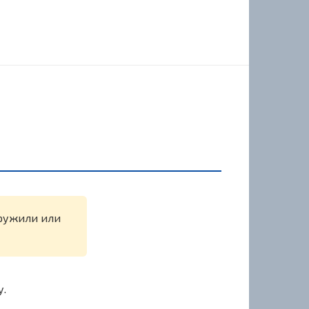
аружили или
у.