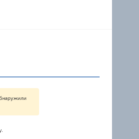
 обнаружили
у.