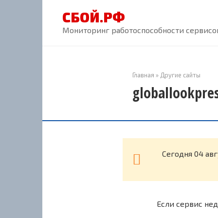
Перейти
СБОЙ.РФ
к
контенту
Мониторинг работоспособности сервисов
Главная
»
Другие сайты
globallookpre
Cегодня 04 авг
Если сервис нед