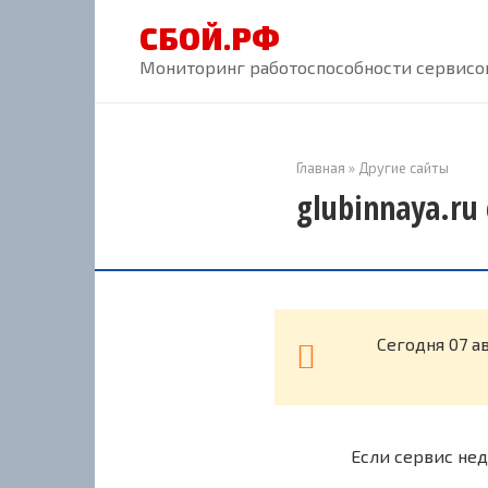
Перейти
СБОЙ.РФ
к
контенту
Мониторинг работоспособности сервисов
Главная
»
Другие сайты
glubinnaya.ru
Cегодня 07 а
Если сервис нед