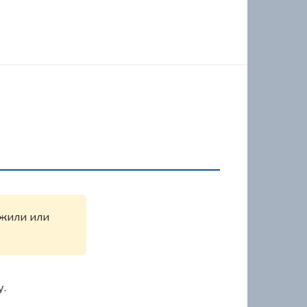
ужили или
у.