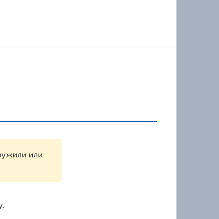
аружили или
у.