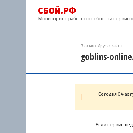
Перейти
СБОЙ.РФ
к
контенту
Мониторинг работоспособности сервисов
Главная
»
Другие сайты
goblins-onlin
Cегодня 04 авг
Если сервис нед