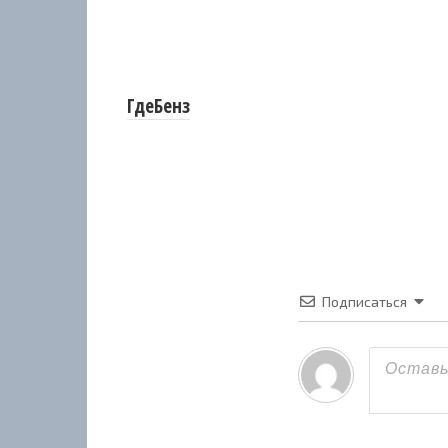
ГдеБенз
Подписаться