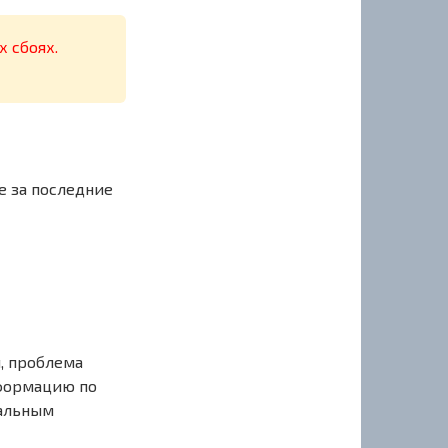
х сбоях.
е за последние
, проблема
нформацию по
иальным