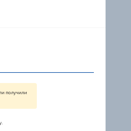
или получили
у.