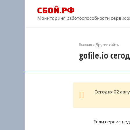
Перейти
СБОЙ.РФ
к
контенту
Мониторинг работоспособности сервисов
Главная
»
Другие сайты
gofile.io сего
Cегодня 02 авгу
Если сервис нед