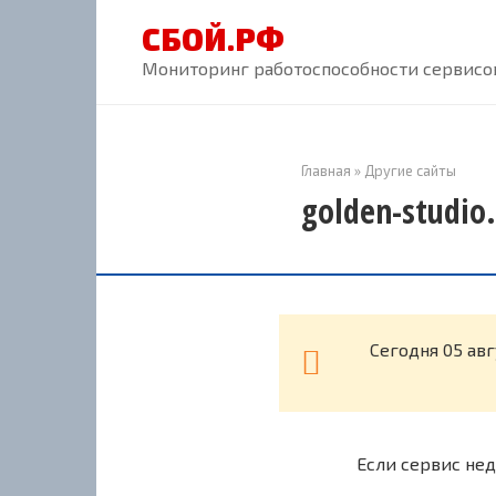
Перейти
СБОЙ.РФ
к
контенту
Мониторинг работоспособности сервисов
Главная
»
Другие сайты
golden-studio
Cегодня 05 авг
Если сервис нед