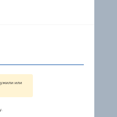
аружили или
у.