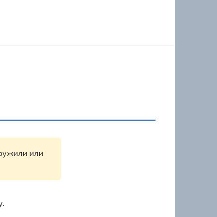
аружили или
у.