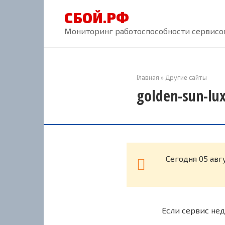
Перейти
СБОЙ.РФ
к
контенту
Мониторинг работоспособности сервисов
Главная
»
Другие сайты
golden-sun-lu
Cегодня 05 авг
Если сервис нед