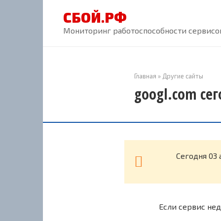
Перейти
СБОЙ.РФ
к
контенту
Мониторинг работоспособности сервисов
Главная
»
Другие сайты
googl.com сег
Cегодня 03 
Если сервис нед