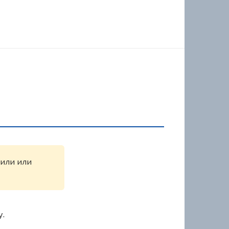
жили или
у.