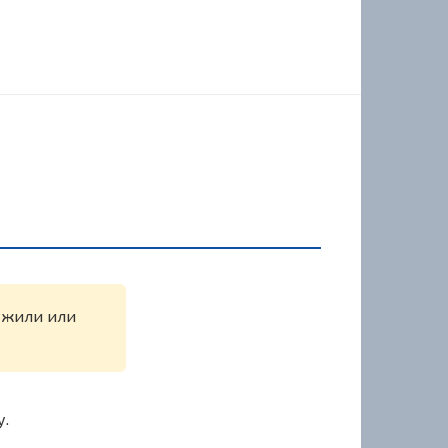
ружили или
у.