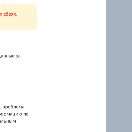
х сбоях.
данные за
, проблема
нформацию по
иальным