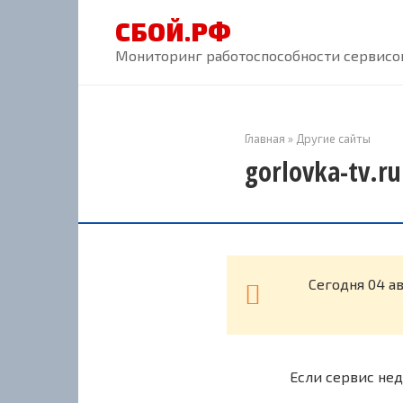
Перейти
СБОЙ.РФ
к
контенту
Мониторинг работоспособности сервисов
Главная
»
Другие сайты
gorlovka-tv.r
Cегодня 04 ав
Если сервис нед