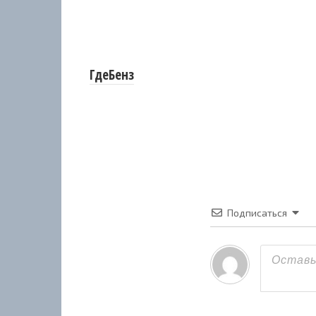
ГдеБенз
Подписаться