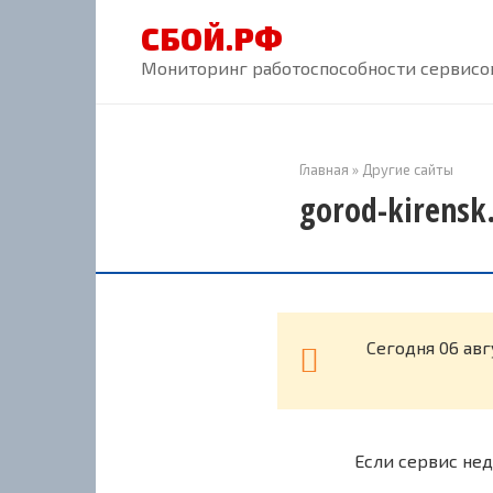
Перейти
СБОЙ.РФ
к
контенту
Мониторинг работоспособности сервисов
Главная
»
Другие сайты
gorod-kirensk
Cегодня 06 авг
Если сервис нед