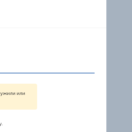
аружили или
у.