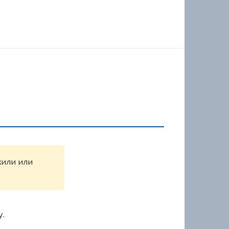
жили или
у.