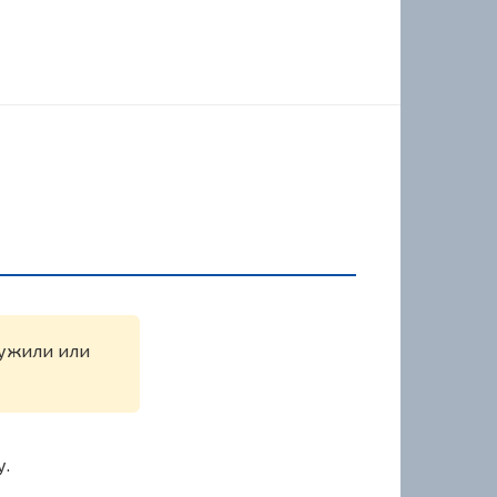
аружили или
у.