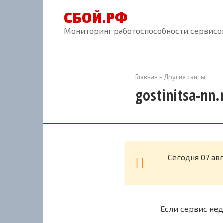
Перейти
СБОЙ.РФ
к
контенту
Мониторинг работоспособности сервисов
Главная
»
Другие сайты
gostinitsa-nn
Cегодня 07 ав
Если сервис нед