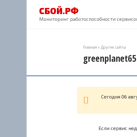
Перейти
СБОЙ.РФ
к
контенту
Мониторинг работоспособности сервисов
Главная
»
Другие сайты
greenplanet65
Cегодня 06 авг
Если сервис нед