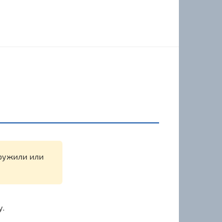
аружили или
у.