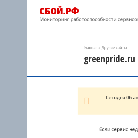
Перейти
СБОЙ.РФ
к
контенту
Мониторинг работоспособности сервисов
Главная
»
Другие сайты
greenpride.ru
Cегодня 06 а
Если сервис нед