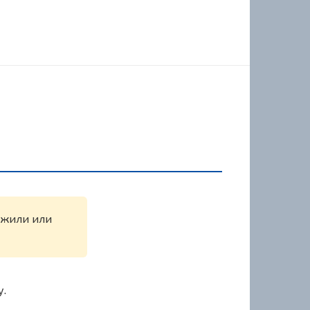
ружили или
у.