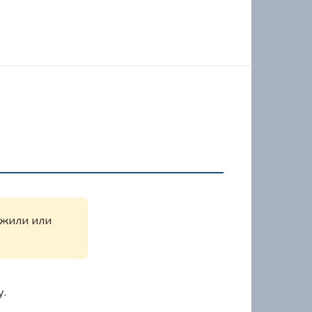
ружили или
у.