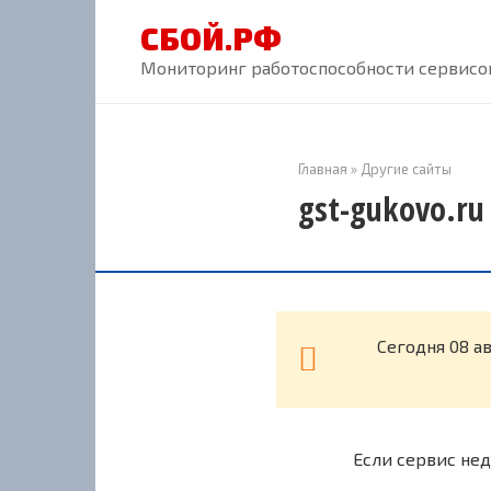
Перейти
СБОЙ.РФ
к
контенту
Мониторинг работоспособности сервисов
Главная
»
Другие сайты
gst-gukovo.ru
Cегодня 08 а
Если сервис нед