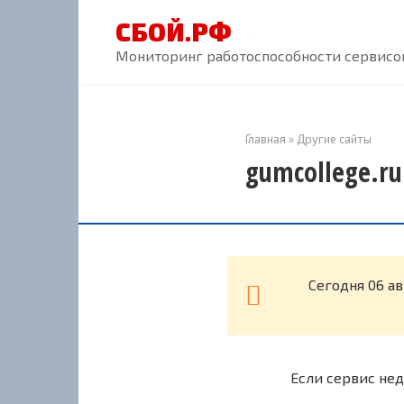
Перейти
СБОЙ.РФ
к
контенту
Мониторинг работоспособности сервисов
Главная
»
Другие сайты
gumcollege.ru
Cегодня 06 а
Если сервис нед