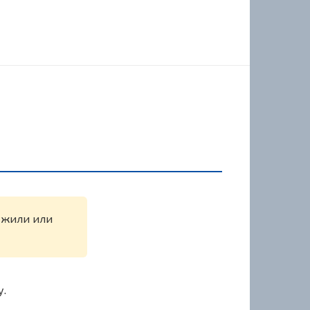
ружили или
у.