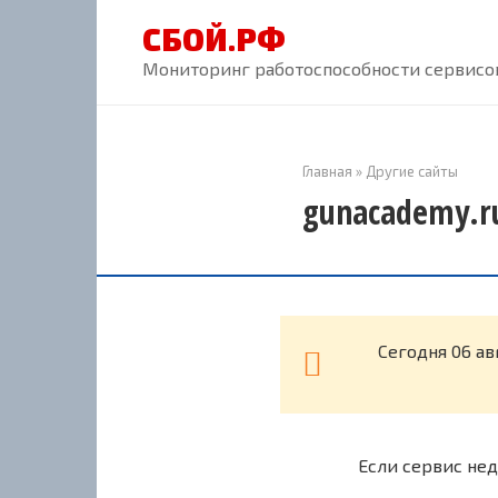
Перейти
СБОЙ.РФ
к
контенту
Мониторинг работоспособности сервисов
Главная
»
Другие сайты
gunacademy.ru
Cегодня 06 ав
Если сервис нед