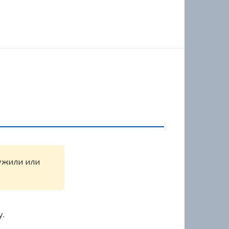
ружили или
у.