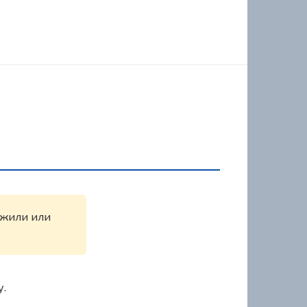
ружили или
у.