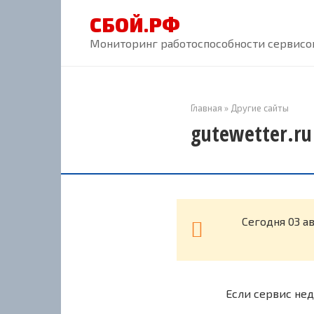
Перейти
СБОЙ.РФ
к
контенту
Мониторинг работоспособности сервисов
Главная
»
Другие сайты
gutewetter.ru
Cегодня 03 а
Если сервис нед