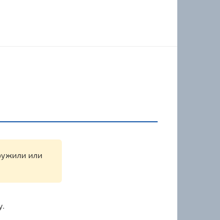
аружили или
у.