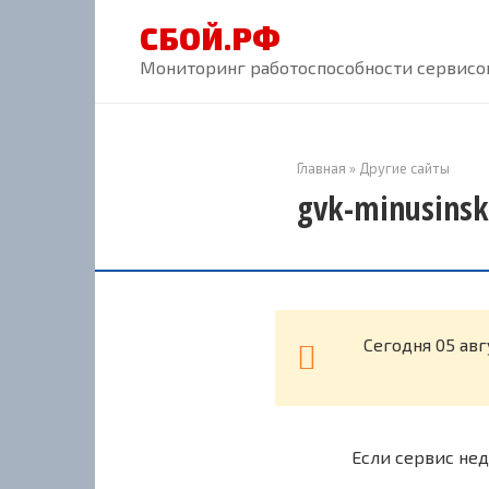
Перейти
СБОЙ.РФ
к
контенту
Мониторинг работоспособности сервисов
Главная
»
Другие сайты
gvk-minusinsk
Cегодня 05 авг
Если сервис нед