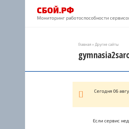
Перейти
СБОЙ.РФ
к
контенту
Мониторинг работоспособности сервисов
Главная
»
Другие сайты
gymnasia2saro
Cегодня 06 авг
Если сервис нед