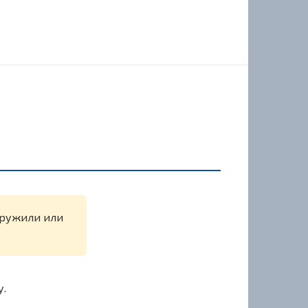
наружили или
у.