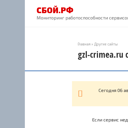
Перейти
СБОЙ.РФ
к
контенту
Мониторинг работоспособности сервисов
Главная
»
Другие сайты
gzl-crimea.ru
Cегодня 06 а
Если сервис нед