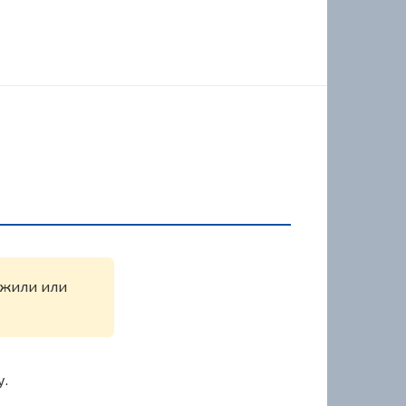
ружили или
у.