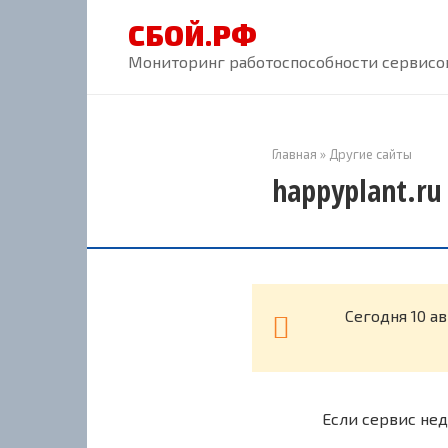
Перейти
СБОЙ.РФ
к
контенту
Мониторинг работоспособности сервисов
Главная
»
Другие сайты
happyplant.ru
Cегодня 10 а
Если сервис нед