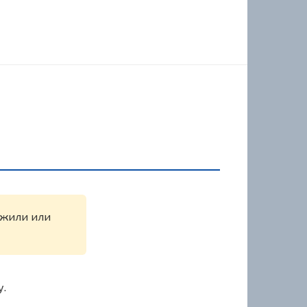
ружили или
у.